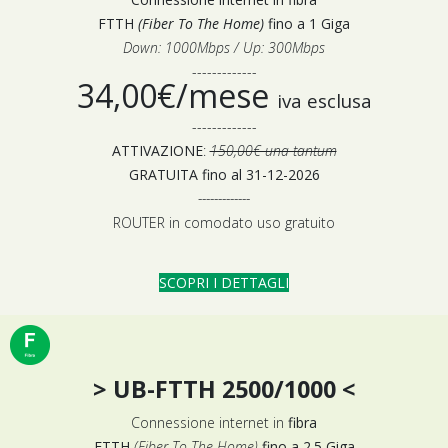
FTTH
(Fiber To The Home)
fino a 1 Giga
Down: 1000Mbps / Up: 300Mbps
-------------
34,00€/mese
iva esclusa
-------------
ATTIVAZIONE
:
150,00€ una tantum
GRATUITA fino al 31-12-2026
-------------
ROUTER in comodato uso gratuito
SCOPRI I DETTAGLI
> UB-FTTH 2500/1000 <
Connessione internet in
fibra
FTTH
(Fiber To The Home)
fino a 2.5 Giga