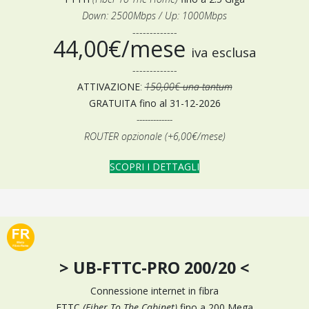
Down: 2500Mbps / Up: 1000Mbps
-------------
44,00€/mese
iva esclusa
-------------
ATTIVAZIONE
:
150,00€ una tantum
GRATUITA fino al 31-12-2026
-------------
ROUTER opzionale (+6,00€/mese)
SCOPRI I DETTAGLI
> UB-FTTC-PRO 200/20 <
Connessione internet in fibra
FTTC
(Fiber To The Cabinet)
fino a 200 Mega