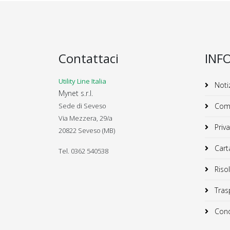
Contattaci
INF
Utility Line Italia
Notiz
Mynet s.r.l.
Sede di Seveso
Comu
Via Mezzera, 29/a
Priva
20822 Seveso (MB)
Carta
Tel. 0362 540538
Risol
Trasp
Condi