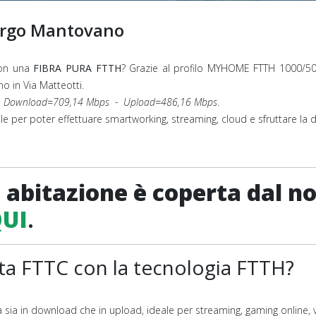
orgo Mantovano
con una
FIBRA PURA FTTH
? Grazie al profilo MYHOME FTTH 1000/5
 in Via Matteotti.
e
Download=709,14
Mbps - Upload=486,16 Mbps
.
ale per poter effettuare smartworking, streaming, cloud e sfruttare la
 abitazione è coperta dal nos
QUI
.
eta FTTC con la tecnologia FTTH?
sia in download che in upload, ideale per streaming, gaming online, 