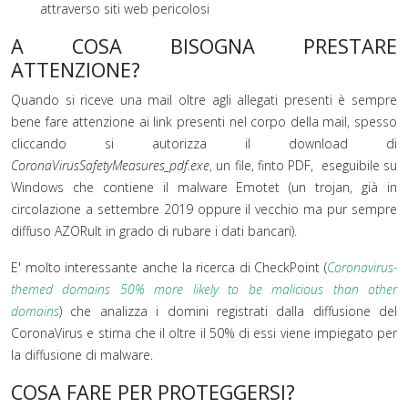
attraverso siti web pericolosi
A COSA BISOGNA PRESTARE
ATTENZIONE?
Quando si riceve una mail oltre agli allegati presenti è sempre
bene fare attenzione ai link presenti nel corpo della mail, spesso
cliccando si autorizza il download di
CoronaVirusSafetyMeasures_pdf.exe
, un file, finto PDF, eseguibile su
Windows che contiene il malware Emotet (un trojan, già in
circolazione a settembre 2019 oppure il vecchio ma pur sempre
diffuso AZORult in grado di rubare i dati bancari).
E' molto interessante anche la ricerca di CheckPoint (
Coronavirus-
themed domains 50% more likely to be malicious than other
domains
) che analizza i domini registrati dalla diffusione del
CoronaVirus e stima che il oltre il 50% di essi viene impiegato per
la diffusione di malware.
COSA FARE PER PROTEGGERSI?