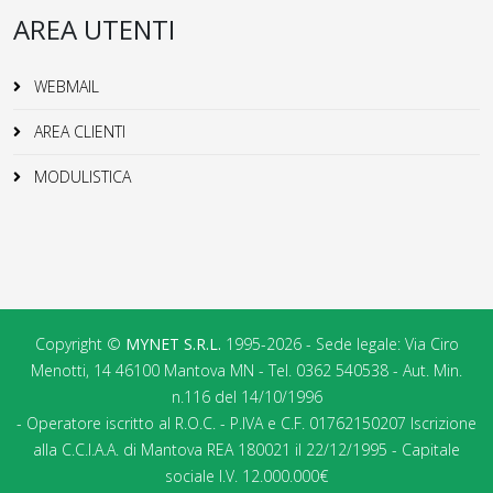
AREA UTENTI
WEBMAIL
AREA CLIENTI
MODULISTICA
Copyright ©
MYNET S.R.L.
1995-2026 - Sede legale: Via Ciro
Menotti, 14 46100 Mantova MN - Tel. 0362 540538 - Aut. Min.
n.116 del 14/10/1996
- Operatore iscritto al R.O.C. - P.IVA e C.F. 01762150207 Iscrizione
alla C.C.I.A.A. di Mantova REA 180021 il 22/12/1995 - Capitale
sociale I.V. 12.000.000€