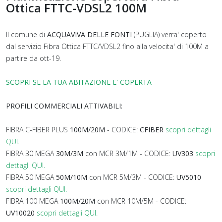
Ottica FTTC-VDSL2 100M
Il comune di
ACQUAVIVA DELLE FONTI
(PUGLIA) verra' coperto
dal servizio Fibra Ottica FTTC/VDSL2 fino alla velocita' di 100M a
partire da ott-19.
SCOPRI SE LA TUA ABITAZIONE E' COPERTA
PROFILI COMMERCIALI ATTIVABILI:
FIBRA C-FIBER PLUS
100M/20M
- CODICE:
CFIBER
scopri dettagli
QUI.
FIBRA 30 MEGA
30M/3M
con MCR 3M/1M - CODICE:
UV303
scopri
dettagli QUI.
FIBRA 50 MEGA
50M/10M
con MCR 5M/3M - CODICE:
UV5010
scopri dettagli QUI.
FIBRA 100 MEGA
100M/20M
con MCR 10M/5M - CODICE:
UV10020
scopri dettagli QUI.