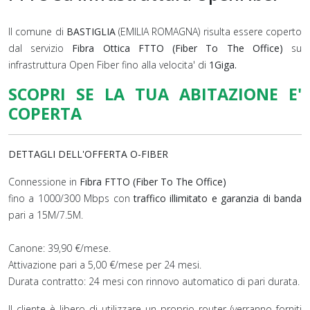
Il comune di
BASTIGLIA
(EMILIA ROMAGNA) risulta essere coperto
dal servizio
Fibra Ottica FTTO (Fiber To The Office)
su
infrastruttura Open Fiber fino alla velocita' di
1Giga.
SCOPRI SE LA TUA ABITAZIONE E'
COPERTA
DETTAGLI DELL'OFFERTA O-FIBER
Connessione in
Fibra FTTO (Fiber To The Office)
fino a 1000/300 Mbps con
traffico illimitato e garanzia di banda
pari a 15M/7.5M.
Canone: 39,90 €/mese.
Attivazione pari a 5,00 €/mese per 24 mesi.
Durata contratto: 24 mesi con rinnovo automatico di pari durata.
Il cliente è libero di utilizzare un proprio router (verranno forniti